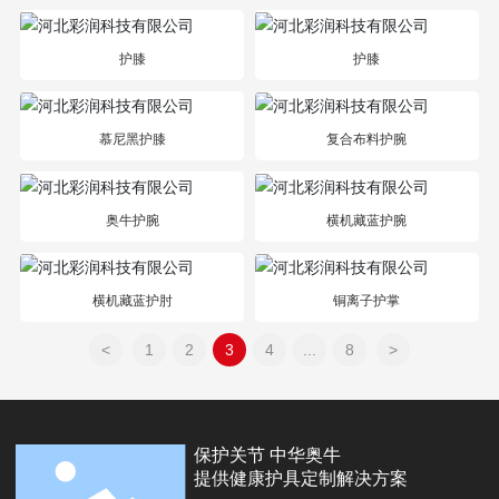
护膝
护膝
慕尼黑护膝
复合布料护腕
奥牛护腕
横机藏蓝护腕
横机藏蓝护肘
铜离子护掌
<
1
2
3
4
...
8
>
保护关节 中华奥牛
提供健康护具定制解决方案